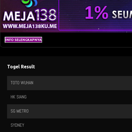
INFO SELENGKAPNYA
Togel Result
TOTO WUHAN
HK SIANG
SG METRO
SYDNEY