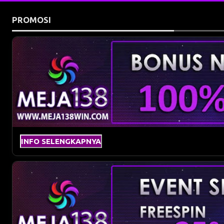
PROMOSI
INFO SELENGKAPNYA