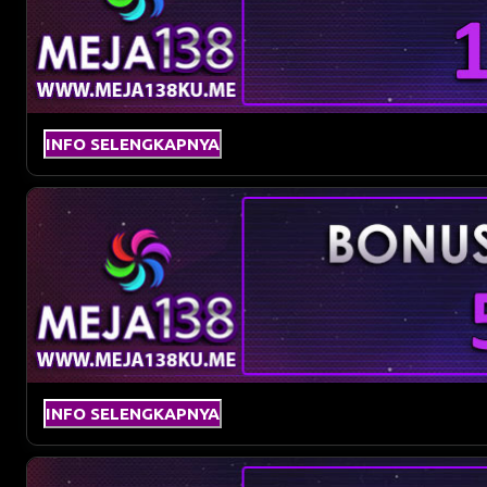
INFO SELENGKAPNYA
INFO SELENGKAPNYA