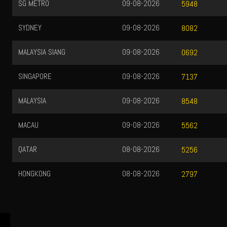
SG METRO
09-08-2026
5948
SYDNEY
09-08-2026
8082
MALAYSIA SIANG
09-08-2026
0692
SINGAPORE
09-08-2026
7137
MALAYSIA
09-08-2026
8548
MACAU
09-08-2026
5562
QATAR
08-08-2026
5256
HONGKONG
08-08-2026
2797